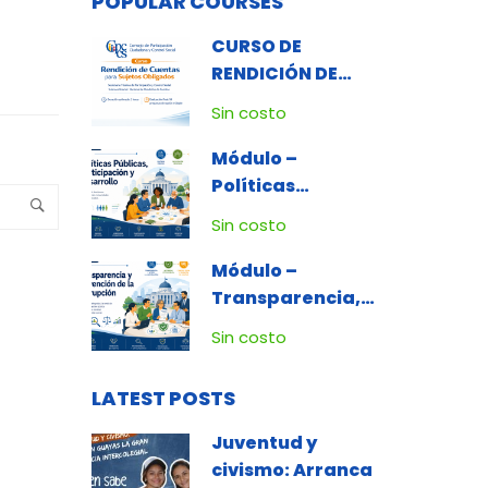
POPULAR COURSES
CURSO DE
RENDICIÓN DE
CUENTAS PARA
Sin costo
SUJETOS
OBLIGADOS
Módulo –
Políticas
Públicas,
Sin costo
Participación y
Desarrollo
Módulo –
Transparencia,
Ética e
Sin costo
Integridad
Pública y Lucha
LATEST POSTS
Contra la
Corrupción
Juventud y
civismo: Arranca