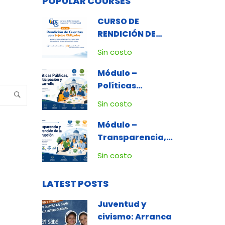
POPULAR COURSES
CURSO DE
RENDICIÓN DE
CUENTAS PARA
Sin costo
SUJETOS
OBLIGADOS
Módulo –
Políticas
Públicas,
Sin costo
Participación y
Desarrollo
Módulo –
Transparencia,
Ética e
Sin costo
Integridad
Pública y Lucha
LATEST POSTS
Contra la
Corrupción
Juventud y
civismo: Arranca