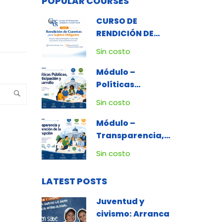
POPULAR COURSES
CURSO DE
RENDICIÓN DE
CUENTAS PARA
Sin costo
SUJETOS
OBLIGADOS
Módulo –
Políticas
Públicas,
Sin costo
Participación y
Desarrollo
Módulo –
Transparencia,
Ética e
Sin costo
Integridad
Pública y Lucha
LATEST POSTS
Contra la
Corrupción
Juventud y
civismo: Arranca