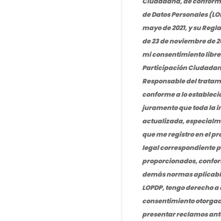
Ciudadana, de conformid
de Datos Personales (LOPD
mayo de 2021, y su Regl
de 23 de noviembre de 2
mi consentimiento libre
Participación Ciudadana
Responsable del tratami
conforme a lo establecido
juramento que toda la i
actualizada, especialme
que me registro en el 
legal correspondiente po
proporcionados, conforme
demás normas aplicables
LOPDP, tengo derecho a 
consentimiento otorgado
presentar reclamos ante