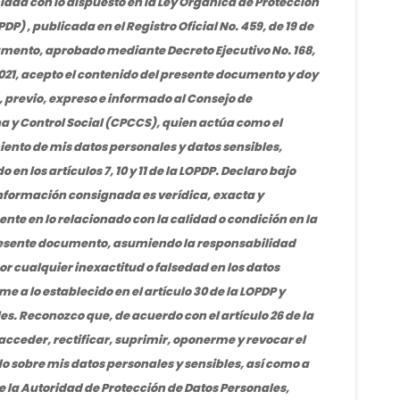
ad con lo dispuesto en la Ley Orgánica de Protección
P) , publicada en el Registro Oficial No. 459, de 19 de
amento, aprobado mediante Decreto Ejecutivo No. 168,
021, acepto el contenido del presente documento y doy
, previo, expreso e informado al Consejo de
 y Control Social (CPCCS), quien actúa como el
ento de mis datos personales y datos sensibles,
 en los artículos 7, 10 y 11 de la LOPDP. Declaro bajo
nformación consignada es verídica, exacta y
nte en lo relacionado con la calidad o condición en la
presente documento, asumiendo la responsabilidad
r cualquier inexactitud o falsedad en los datos
 a lo establecido en el artículo 30 de la LOPDP y
. Reconozco que, de acuerdo con el artículo 26 de la
acceder, rectificar, suprimir, oponerme y revocar el
 sobre mis datos personales y sensibles, así como a
 la Autoridad de Protección de Datos Personales,