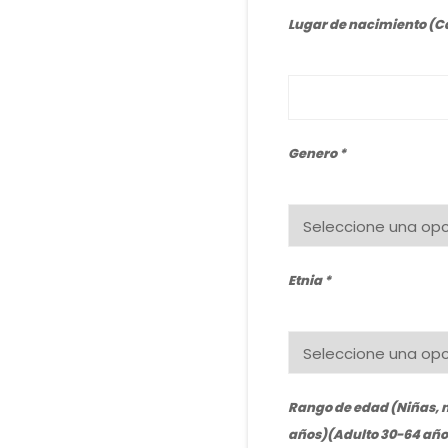
Lugar de nacimiento (Ca
Genero
Etnia
Rango de edad (Niñas, n
años)(Adulto 30-64 año