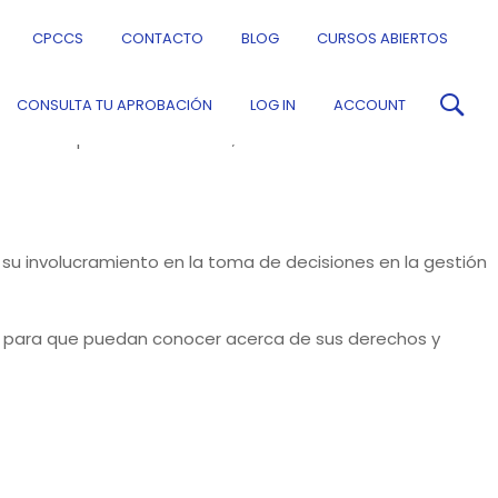
CPCCS
CONTACTO
BLOG
CURSOS ABIERTOS
a y Control Social (CPCCS), desarrollada en el marco del
CONSULTA TU APROBACIÓN
LOG IN
ACCOUNT
adana, el Control Social y la Rendición de Cuentas”. Esta
ormación para la ciudadanía, en temas relacionados con
su involucramiento en la toma de decisiones en la gestión
nas para que puedan conocer acerca de sus derechos y