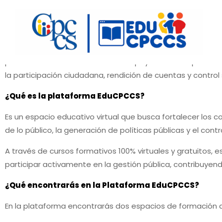
PLATAFORMA EDUCATIVA DE FORMACIÓN CIUDADANA 
La Plataforma Educativa de Formación Ciudadana «EduCPCCS
Compromiso No. 3 del Segundo Plan de Acción de Gobierno A
plataforma fue construida con el apoyo de la Cooperació
la participación ciudadana, rendición de cuentas y control 
¿Qué es la plataforma EduCPCCS?
Es un espacio educativo virtual que busca fortalecer los
de lo público, la generación de políticas públicas y el contro
A través de cursos formativos 100% virtuales y gratuitos,
participar activamente en la gestión pública, contribuyen
¿Qué encontrarás en la Plataforma EduCPCCS?
En la plataforma encontrarás dos espacios de formación d