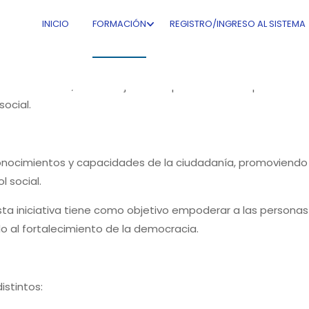
"EduCPCCS"
INICIO
FORMACIÓN
REGISTRO/INGRESO AL SISTEMA
» es una iniciativa del Consejo de Participación Ciudadan
bierto 2022–2024: “Fortalecimiento de la Participación Ciud
n Alemana GIZ, con el objetivo de promover un espacio de f
social.
 conocimientos y capacidades de la ciudadanía, promoviendo 
l social.
 esta iniciativa tiene como objetivo empoderar a las perso
do al fortalecimiento de la democracia.
istintos: