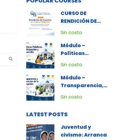
POPULAR COURSES
CURSO DE
RENDICIÓN DE
CUENTAS PARA
Sin costo
SUJETOS
OBLIGADOS
Módulo –
Políticas
Públicas,
Sin costo
Participación y
Desarrollo
Módulo –
Transparencia,
Ética e
Sin costo
Integridad
Pública y Lucha
LATEST POSTS
Contra la
Corrupción
Juventud y
civismo: Arranca