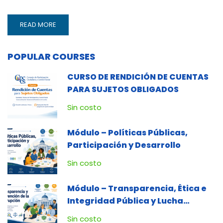
READ
READ MORE
MORE
ABOUT
12
POPULAR COURSES
TÉCNICAS
PARA
CURSO DE RENDICIÓN DE CUENTAS
UN
PARA SUJETOS OBLIGADOS
BUEN
MECANISMO
Sin costo
DE
CONTROL
Módulo – Políticas Públicas,
SOCIAL
Participación y Desarrollo
Sin costo
Módulo – Transparencia, Ética e
Integridad Pública y Lucha
Contra la Corrupción
Sin costo