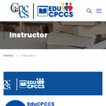
Instructor
Home
Instructor
EduCPCCS