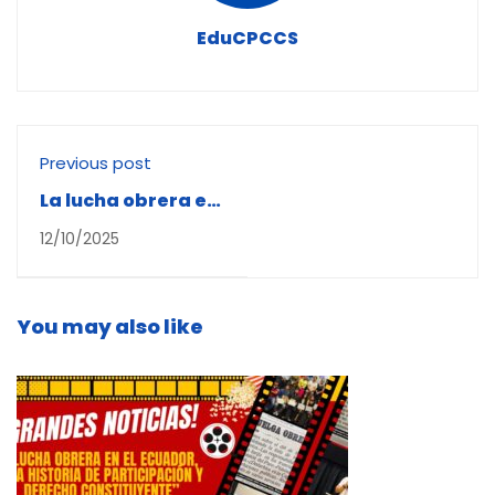
EduCPCCS
Previous post
La lucha obrera en
el Ecuador:
12/10/2025
memoria,
participación y
derecho
constituyente
You may also like