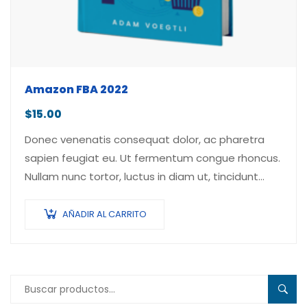
Amazon FBA 2022
$
15.00
Donec venenatis consequat dolor, ac pharetra
sapien feugiat eu. Ut fermentum congue rhoncus.
Nullam nunc tortor, luctus in diam ut, tincidunt
vulputate quam. Integer eget neque in arcu
pulvinar…
AÑADIR AL CARRITO
Buscar
BUSC
por: