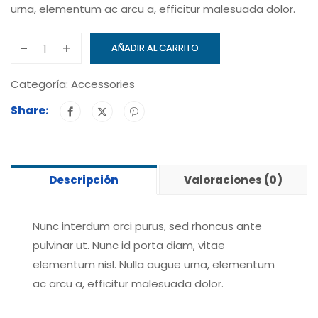
urna, elementum ac arcu a, efficitur malesuada dolor.
-
+
AÑADIR AL CARRITO
Coding
for
Categoría:
Accessories
Kids
Share:
in
C+
cantidad
Descripción
Valoraciones (0)
Nunc interdum orci purus, sed rhoncus ante
pulvinar ut. Nunc id porta diam, vitae
elementum nisl. Nulla augue urna, elementum
ac arcu a, efficitur malesuada dolor.